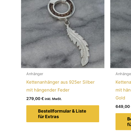
Anhänger
Anhänge
Kettenanhänger aus 925er Silber
Kettena
mit hängender Feder
mit hä
Gold
279,00
€
649,00
Bestellformular & Liste
für Extras
B
f