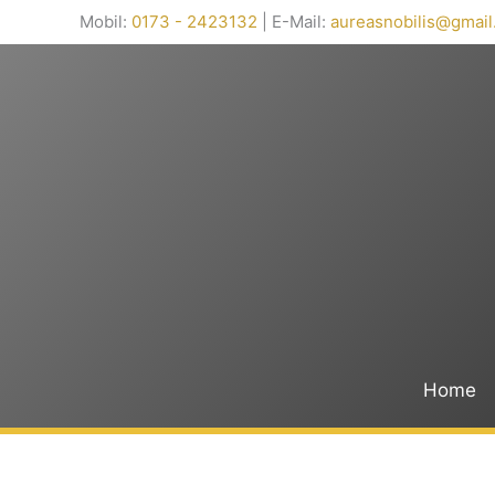
Mobil:
0173 - 2423132
| E-Mail:
aureasnobilis@gmai
Home