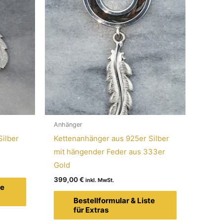
Anhänger
Silber
Kettenanhänger aus 925er Silber
mit hängender Feder aus 333er
Gold
399,00
€
te
Bestellformular & Liste
für Extras