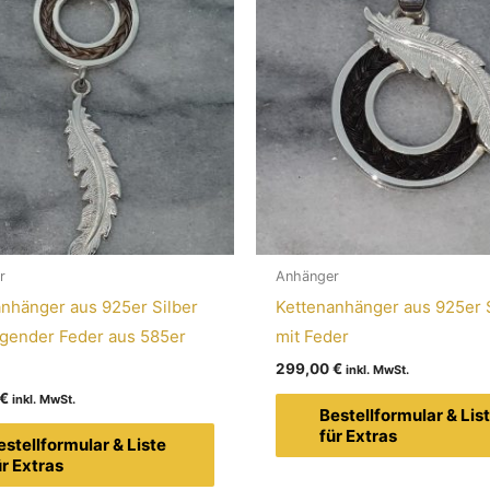
r
Anhänger
nhänger aus 925er Silber
Kettenanhänger aus 925er 
ngender Feder aus 585er
mit Feder
299,00
€
€
Bestellformular & Lis
für Extras
estellformular & Liste
ür Extras