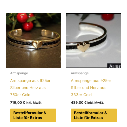
Armspange
Armspange
Armspange aus 925er
Armspange aus 925er
Silber und Herz aus
Silber und Herz aus
750er Gold
333er Gold
719,00
€
489,00
€
Bestellformular &
Bestellformular &
Liste für Extras
Liste für Extras