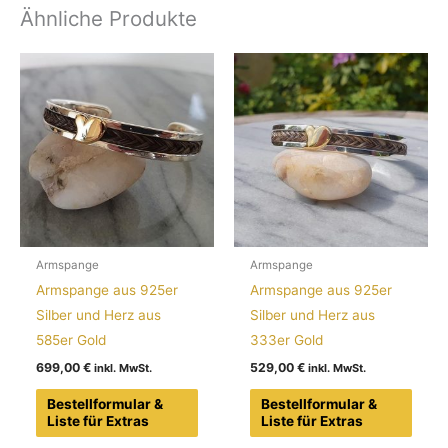
Ähnliche Produkte
Armspange
Armspange
Armspange aus 925er
Armspange aus 925er
Silber und Herz aus
Silber und Herz aus
585er Gold
333er Gold
699,00
€
529,00
€
Bestellformular &
Bestellformular &
Liste für Extras
Liste für Extras