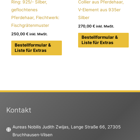
Ring: 925/- Silber,
Collier aus Pferdehaar,
geflochtenes
V-Element aus 935er
Pferdehaar, Flechtwerk:
Silber
Fischgrätenmuster
270,00
€
250,00
€
Bestellformular &
Liste für Extras
Bestellformular &
Liste für Extras
Kontakt
Aureas Nobilis Judith Zwijas, Lange Straße 66, 27305
Bruchhausen-Vilsen