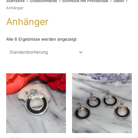
Startseite
>
Goldschmiede
>
Schmuck mit Pferdehaar
>
Silber
>
Anhänger
Anhänger
Alle 6 Ergebnisse werden angezeigt